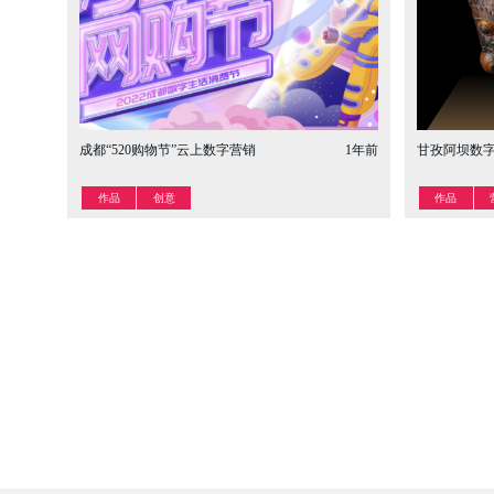
成都“520购物节”云上数字营销
1年前
甘孜阿坝数
作品
创意
作品
