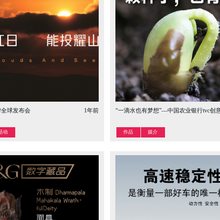
牌全球发布会
1年前
“一滴水也有梦想”—中国农业银行tvc创
活动
作品
媒介

