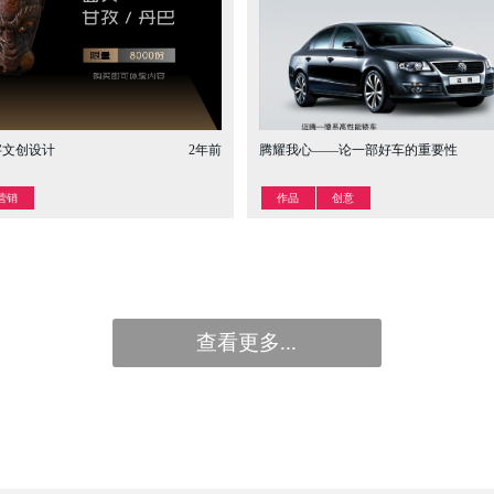
字文创设计
2年前
腾耀我心——论一部好车的重要性
营销
作品
创意


查看更多...
查看更多...